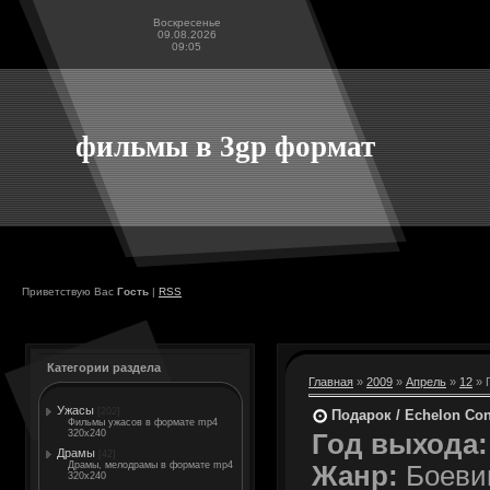
Воскресенье
09.08.2026
09:05
фильмы в 3gp формат
Приветствую Вас
Гость
|
RSS
Категории раздела
Главная
»
2009
»
Апрель
»
12
» 
Ужасы
[202]
Подарок / Echelon Con
Фильмы ужасов в формате mp4
320x240
Год выхода:
Драмы
[42]
Драмы, мелодрамы в формате mp4
Жанр:
Боевик
320x240