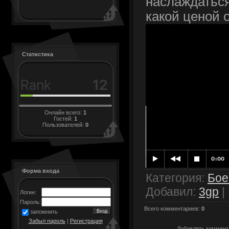
наслаждатьс
какой ценой 
Статистика
Онлайн всего:
1
Гостей:
1
Пользователей:
0
Форма входа
Категория
:
Бое
Добавил
:
3gp
|
Логин:
Пароль:
Всего комментариев
:
0
запомнить
Забыл пароль
|
Регистрация
Добавлять коммента