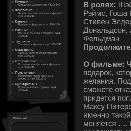
Комедии
[198]
В ролях:
Шэй
Комедии в формате mp4 320x240
Фантастика
[77]
Рэймс, Гоша 
Фантастические фильмы в формате
mp4 320x240
Стивен Элдер
Боевики
[119]
Боевики в формате mp4 320x240
Дональдсон, 
Военные
[14]
Военные фильмы в формате mp4
Фельдман
320x240
Триллеры
[132]
Продолжите
Триллеры в формате mp4 320x240
Катастрофы
[19]
Фильмы катастрофы в формате
mp4 320x240
Исторические
О фильме:
Ч
[18]
Исторические фильмы в формате
mp4 320x240
подарок, кот
Приключения
[70]
Приключенческие фильмы в
желания. Под
формате mp4 320x240
Мультфильмы
[105]
сможете отка
Мультфильмы в формате mp4
320x240
придется по
Максу Питерс
именно такой
Мини-чат
меняется …. 