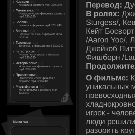
Комедии
[198]
Перевод:
Ду
Комедии в формате mp4 320x240
Фантастика
[77]
В ролях:
Джи
Фантастические фильмы в формате
mp4 320x240
Sturgess/, Ке
Боевики
[119]
Боевики в формате mp4 320x240
Кейт Босворт 
Военные
[14]
Военные фильмы в формате mp4
/Aaron Yoo/, Л
320x240
Триллеры
[132]
Джейкоб Питтс
Триллеры в формате mp4 320x240
Катастрофы
[19]
Фишборн /Lau
Фильмы катастрофы в формате
mp4 320x240
Исторические
Продолжите
[18]
Исторические фильмы в формате
mp4 320x240
Приключения
[70]
О фильме:
К
Приключенческие фильмы в
формате mp4 320x240
уникальных м
Мультфильмы
[105]
Мультфильмы в формате mp4
превосходных
320x240
хладнокровн
игрок - чело
люди решили 
Мини-чат
разорить кру