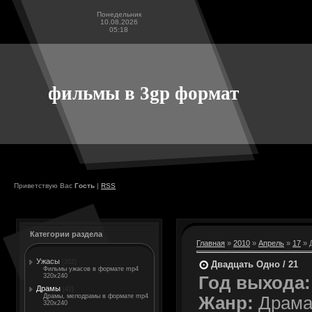
Понедельник
10.08.2026
05:18
фильмы в 3gp формат
Приветствую Вас
Гость
|
RSS
Категории раздела
Главная
»
2010
»
Апрель
»
17
» 
Ужасы
[202]
Двадцать Одно / 21
Фильмы ужасов в формате mp4
320x240
Год выхода:
Драмы
[42]
Драмы, мелодрамы в формате mp4
Жанр:
Драм
320x240