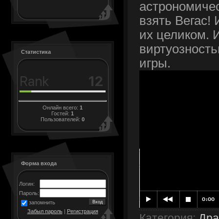
астрономиче
взять Вегас! 
их целиком. 
виртуозность
Статистика
игры.
Онлайн всего:
1
Гостей:
1
Пользователей:
0
Форма входа
Логин:
Пароль:
запомнить
Забыл пароль
|
Регистрация
Категория
:
Др