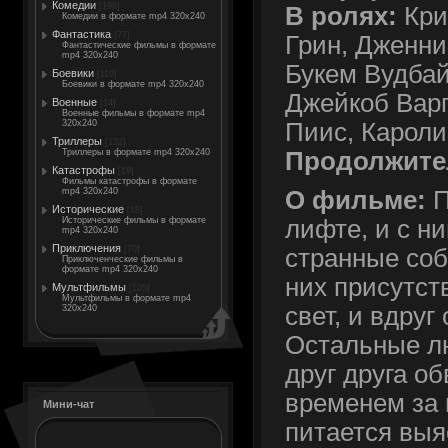
Комедии
[198]
В ролях:
Кри
Комедии в формате mp4 320x240
Фантастика
[77]
Грин, Дженни
Фантастические фильмы в формате
mp4 320x240
Букем Вудба
Боевики
[119]
Боевики в формате mp4 320x240
Джейкоб Варг
Военные
[14]
Военные фильмы в формате mp4
Пиис, Кароли
320x240
Триллеры
[132]
Продолжите
Триллеры в формате mp4 320x240
Катастрофы
[19]
Фильмы катастрофы в формате
mp4 320x240
О фильме:
П
Исторические
[18]
Исторические фильмы в формате
лифте, и с н
mp4 320x240
Приключения
[70]
странные соб
Приключенческие фильмы в
формате mp4 320x240
них присутст
Мультфильмы
[105]
Мультфильмы в формате mp4
свет, и вдруг
320x240
Остальные л
друг друга о
временем за 
Мини-чат
питается выя