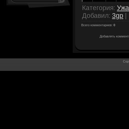
Категория
:
Уж
Добавил
:
3gp
|
Всего комментариев
:
0
Добавлять коммента
Cop