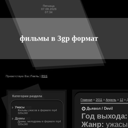
Пятница
07.08.2026
07:34
фильмы в 3gp формат
Приветствую Вас
Гость
|
RSS
Категории раздела
Главная
»
2011
»
Апрель
»
12
» Д
Ужасы
[202]
Дьявол / Devil
Фильмы ужасов в формате mp4
320x240
Год выхода:
Драмы
[42]
Драмы, мелодрамы в формате mp4
Жанр:
ужасы,
320x240