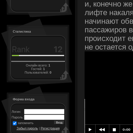
и, конечно же
лифте накаля
начинают обв
пассажиров в
Статистика
происходит е
не остается 
Онлайн всего:
1
Гостей:
1
Пользователей:
0
Форма входа
Логин:
Пароль:
запомнить
Забыл пароль
|
Регистрация