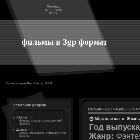
Пятница
07.08.2026
07:02
фильмы в 3gp формат
Приветствую Вас
Гость
|
RSS
Категории раздела
Главная
»
2009
»
Июль
»
22
» Мё
Ужасы
[202]
Мёртвые как я: Жизнь п
Фильмы ужасов в формате mp4
320x240
Год выпуска
Драмы
[42]
Драмы, мелодрамы в формате mp4
Жанр:
Фэнтез
320x240