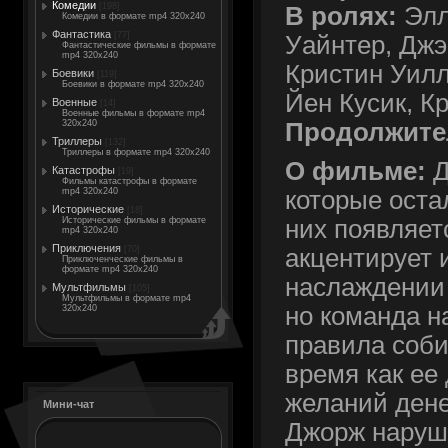
Комедии
[198]
В ролях:
Элл
Комедии в формате mp4 320x240
Фантастика
[77]
Уайнтер, Джэ
Фантастические фильмы в формате
mp4 320x240
Кристин Уилл
Боевики
[119]
Боевики в формате mp4 320x240
Йен Кусик, К
Военные
[14]
Военные фильмы в формате mp4
Продолжите
320x240
Триллеры
[132]
Триллеры в формате mp4 320x240
О фильме:
Д
Катастрофы
[19]
Фильмы катастрофы в формате
mp4 320x240
которые оста
Исторические
[18]
Исторические фильмы в формате
них появляет
mp4 320x240
Приключения
[70]
акцентирует 
Приключенческие фильмы в
формате mp4 320x240
наслаждении 
Мультфильмы
[105]
Мультфильмы в формате mp4
но команда н
320x240
правила соб
время как ее
желаний денег
Мини-чат
Джорж наруша