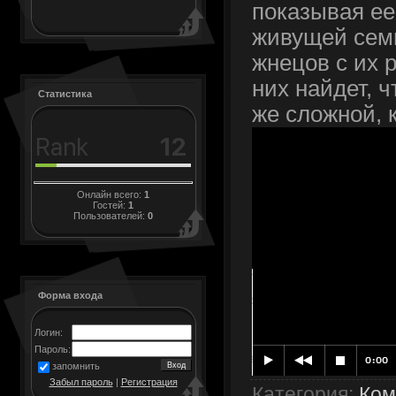
показывая ее
живущей сем
жнецов с их 
них найдет, 
Статистика
же сложной, к
Онлайн всего:
1
Гостей:
1
Пользователей:
0
Форма входа
Логин:
Пароль:
запомнить
Забыл пароль
|
Регистрация
Категория
:
Ком