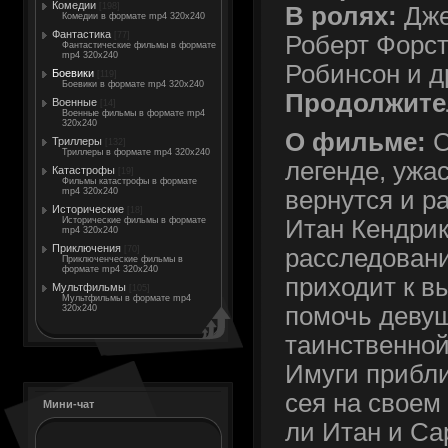
Комедии
[198]
В ролях:
Дже
Комедии в формате mp4 320x240
Фантастика
[77]
Роберт Форст
Фантастические фильмы в формате
mp4 320x240
Робинсон и д
Боевики
[119]
Боевики в формате mp4 320x240
Продолжите
Военные
[14]
Военные фильмы в формате mp4
320x240
О фильме:
С
Триллеры
[132]
Триллеры в формате mp4 320x240
легенде, ужа
Катастрофы
[19]
Фильмы катастрофы в формате
mp4 320x240
вернутся и р
Исторические
[18]
Исторические фильмы в формате
Итан Кендри
mp4 320x240
Приключения
[70]
расследовани
Приключенческие фильмы в
формате mp4 320x240
приходит к в
Мультфильмы
[105]
Мультфильмы в формате mp4
помочь девуш
320x240
таинственно
Имуги прибли
сея на своем 
Мини-чат
ли Итан и Са