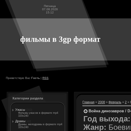
Пятница
07.08.2026
15:12
фильмы в 3gp формат
Приветствую Вас
Гость
|
RSS
Категории раздела
Главная
»
2008
»
Февраль
»
2
» 
Ужасы
[202]
Война динозавров / D
Фильмы ужасов в формате mp4
320x240
Год выхода:
Драмы
[42]
Драмы, мелодрамы в формате mp4
Жанр:
Боевик
320x240