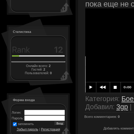
пока еще не
Статистика
Онлайн всего:
2
Гостей:
2
Пользователей:
0
Категория
:
Бое
Форма входа
Добавил
:
3gp
|
Логин:
Всего комментариев
:
0
Пароль:
запомнить
Добавлять коммента
Забыл пароль
|
Регистрация