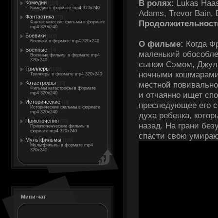
В ролях:
Lukas Haas
Комедии
[198]
Комедии в формате mp4 320x240
Adams, Trevor Bain, 
Фантастика
[77]
Продолжительност
Фантастические фильмы в формате
mp4 320x240
Боевики
[119]
Боевики в формате mp4 320x240
О фильме:
Когда Фр
Военные
[14]
маленький обособле
Военные фильмы в формате mp4
320x240
сыном Сэмом, Джул
Триллеры
[132]
ночными кошмарами,
Триллеры в формате mp4 320x240
Катастрофы
местной повивально
[19]
Фильмы катастрофы в формате
и отчаянно ищет спо
mp4 320x240
Исторические
[18]
преследующее его се
Исторические фильмы в формате
mp4 320x240
духа ребенка, котор
Приключения
[70]
назад. На грани без
Приключенческие фильмы в
формате mp4 320x240
спасти свою умира
Мультфильмы
[105]
Мультфильмы в формате mp4
320x240
Мини-чат