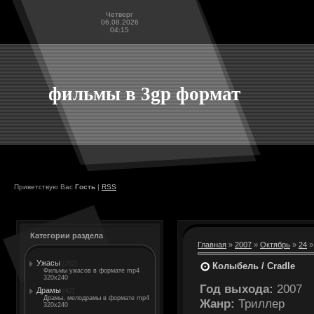
Четверг
06.08.2026
04:15
фильмы в 3gp формат
Приветствую Вас
Гость
|
RSS
Категории раздела
Главная
»
2007
»
Октябрь
»
24
»
Ужасы
[202]
Колыбель / Cradle
Фильмы ужасов в формате mp4
320x240
Год выхода:
2007
Драмы
[42]
Драмы, мелодрамы в формате mp4
Жанр:
Триллер
320x240