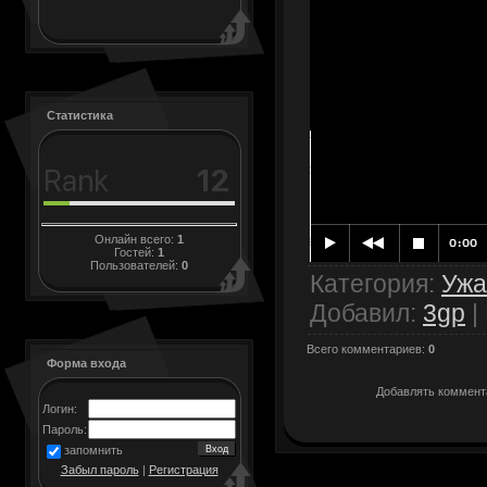
Статистика
Онлайн всего:
1
Гостей:
1
Пользователей:
0
Категория
:
Уж
Добавил
:
3gp
|
Всего комментариев
:
0
Форма входа
Добавлять коммента
Логин:
Пароль:
запомнить
Забыл пароль
|
Регистрация