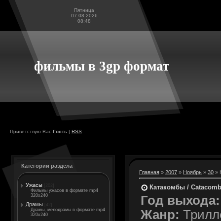
Пятница
07.08.2026
08:48
фильмы в 3gp формат
Приветствую Вас
Гость
|
RSS
Категории раздела
Главная
»
2007
»
Ноябрь
»
30
» 
Ужасы
[202]
Катакомбы / Catacom
Фильмы ужасов в формате mp4
320x240
Год выхода:
Драмы
[42]
Драмы, мелодрамы в формате mp4
Жанр:
Трилл
320x240