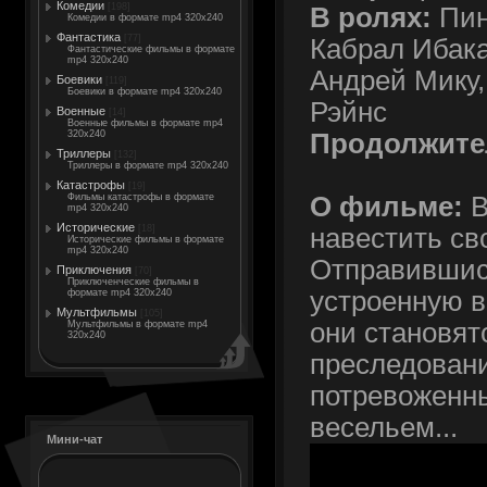
Комедии
[198]
В ролях:
Пин
Комедии в формате mp4 320x240
Фантастика
[77]
Кабрал Ибака
Фантастические фильмы в формате
mp4 320x240
Андрей Мику,
Боевики
[119]
Боевики в формате mp4 320x240
Рэйнс
Военные
[14]
Военные фильмы в формате mp4
Продолжите
320x240
Триллеры
[132]
Триллеры в формате mp4 320x240
Катастрофы
[19]
О фильме:
В
Фильмы катастрофы в формате
mp4 320x240
Исторические
навестить св
[18]
Исторические фильмы в формате
mp4 320x240
Отправившись
Приключения
[70]
Приключенческие фильмы в
устроенную в
формате mp4 320x240
Мультфильмы
[105]
они становят
Мультфильмы в формате mp4
320x240
преследовани
потревоженн
весельем...
Мини-чат