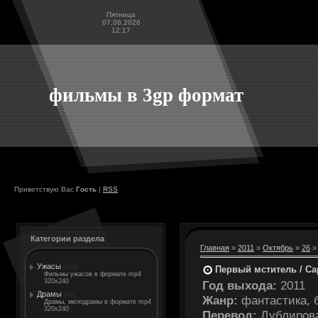
Пятница
07.08.2026
12:17
фильмы в 3gp формат
Приветствую Вас
Гость
|
RSS
Категории раздела
Главная
»
2011
»
Октябрь
»
26
» 
Ужасы
[202]
Первый мститель / Cap
Фильмы ужасов в формате mp4
320x240
Год выхода:
2011
Драмы
[42]
Жанр:
фантастика, 
Драмы, мелодрамы в формате mp4
320x240
Перевод:
Дублиров