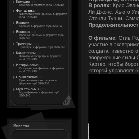
Комедии
[198]
В ролях:
Крис Эванс
Комедии в формате mp4 320x240
Ли Джонс, Хьюго Уи
Фантастика
[77]
Фантастические фильмы в формате
Стенли Туччи, Сэмю
mp4 320x240
Боевики
[119]
Продолжительност
Боевики в формате mp4 320x240
Военные
[14]
Военные фильмы в формате mp4
О фильме:
Стив Ро
320x240
участие в экспериме
Триллеры
[132]
Триллеры в формате mp4 320x240
солдата, известного
Катастрофы
[19]
вооруженные силы С
Фильмы катастрофы в формате
mp4 320x240
Картер, чтобы боро
Исторические
[18]
Исторические фильмы в формате
которой управляет 
mp4 320x240
Приключения
[70]
Приключенческие фильмы в
формате mp4 320x240
Мультфильмы
[105]
Мультфильмы в формате mp4
320x240
Мини-чат