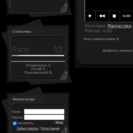
Категория
:
Фантастика
Рейтинг
:
4.3
/
6
Статистика
Всего комментариев
:
0
Добавлять коммента
Онлайн всего:
1
Гостей:
1
Пользователей:
0
Форма входа
Логин:
Пароль:
запомнить
Забыл пароль
|
Регистрация