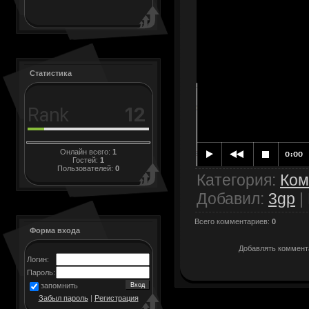
Статистика
Онлайн всего:
1
Гостей:
1
Пользователей:
0
Категория
:
Ком
Добавил
:
3gp
|
Всего комментариев
:
0
Форма входа
Добавлять коммента
Логин:
Пароль:
запомнить
Забыл пароль
|
Регистрация