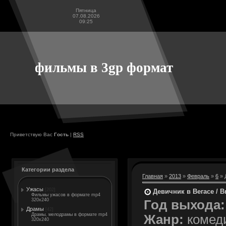
Пятница
07.08.2026
09:25
фильмы в 3gp формат
Приветствую Вас
Гость
|
RSS
Категории раздела
Главная
»
2013
»
Февраль
»
6
» 
Ужасы
[202]
Девичник в Вегасе / B
Фильмы ужасов в формате mp4
320x240
Год выхода:
Драмы
[42]
Драмы, мелодрамы в формате mp4
Жанр:
комед
320x240