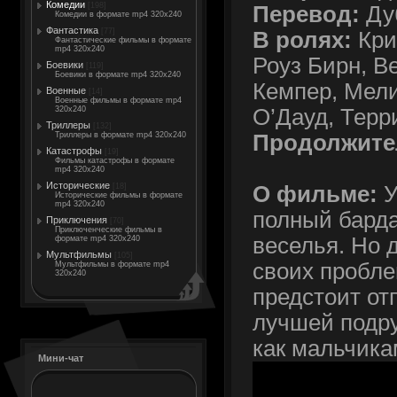
Комедии
[198]
Перевод:
Ду
Комедии в формате mp4 320x240
Фантастика
[77]
В ролях:
Кри
Фантастические фильмы в формате
mp4 320x240
Роуз Бирн, В
Боевики
[119]
Боевики в формате mp4 320x240
Кемпер, Мели
Военные
[14]
Военные фильмы в формате mp4
О’Дауд, Терр
320x240
Триллеры
[132]
Продолжите
Триллеры в формате mp4 320x240
Катастрофы
[19]
Фильмы катастрофы в формате
mp4 320x240
Исторические
О фильме:
У
[18]
Исторические фильмы в формате
mp4 320x240
полный барда
Приключения
[70]
Приключенческие фильмы в
веселья. Но 
формате mp4 320x240
Мультфильмы
[105]
своих пробле
Мультфильмы в формате mp4
320x240
предстоит от
лучшей подру
как мальчика
Мини-чат