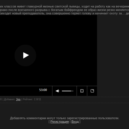
х классов живет гламурной жизнью светской львицы, ходит на работу как на вечерин
нако после внезапного разрыва с богатым бойфрендом ее образ жизни резко меняется
 приходит новый преподаватель, она совершенно теряет голову и начинает охоту за… д
80 |
Добавил
:
3gp
|
Рейтинг
:
2.8
/
11
Добавлять комментарии могут только зарегистрированные пользователи.
[
Регистрация
|
Вход
]