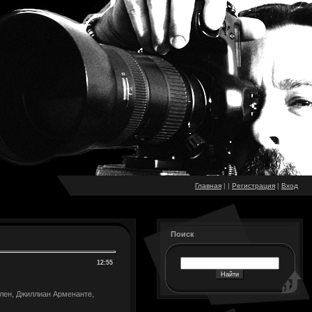
Главная
|
|
Регистрация
|
Вход
Поиск
12:55
лен, Джиллиан Арменанте,