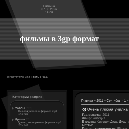
Пятница
07.08.2026
19:00
фильмы в 3gp формат
Приветствую Вас
Гость
|
RSS
Категории раздела
Главная
»
2011
»
Сентябрь
»
1
»
Ужасы
[202]
Очень плохая училка 
Фильмы ужасов в формате mp4
320x240
Год выхода:
2011
Жанр:
комедия
Драмы
[42]
В ролях:
Кэмерон Диаз, Джасти
Драмы, мелодрамы в формате mp4
Мэттью
320x240
Продолжительность:
88 мин