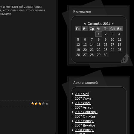
ку и мечтает об увеличении
, хотя сама она это осознает
Календарь
еньгами.
«
Сентябрь 2011
»
Пн
Вт
Ср
Чт
Пт
Сб
Вс
1
2
3
4
5
6
7
8
9
10
11
12
13
14
15
16
17
18
19
20
21
22
23
24
25
26
27
28
29
30
Архив записей
2007 Май
2007 Июнь
2007 Июль
2007 Август
2007 Сентябрь
2007 Октябрь
2007 Ноябрь
2007 Декабрь
2008 Январь