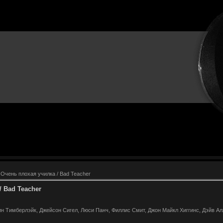
 Очень плохая училка / Bad Teacher
/ Bad Teacher
н Тимберлэйк, Джейсон Сигел, Люси Панч, Филлис Смит, Джон Майкл Хиггинс, Дэйв Ал