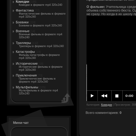
Комедии
[198]
Комедии в формате mp4 320x240
О фильме:
Учительница средни
объема собственного бюста. Од
Фантастика
[77]
не сразу. Но когда в их школу
Фантастические фильмы в формате
mp4 320x240
Боевики
[119]
Боевики в формате mp4 320x240
Военные
[14]
Военные фильмы в формате mp4
320x240
Триллеры
[132]
Триллеры в формате mp4 320x240
Катастрофы
[19]
Фильмы катастрофы в формате
mp4 320x240
Исторические
[18]
Исторические фильмы в формате
mp4 320x240
Приключения
[70]
Приключенческие фильмы в
формате mp4 320x240
Мультфильмы
[105]
Мультфильмы в формате mp4
320x240
Категория
:
Комедии
|
Просмотров
: 30
Всего комментариев
:
0
Мини-чат