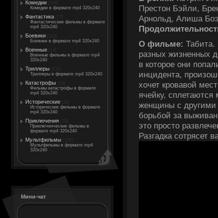
Комедии
[198]
Престон Бэйли, Бре
Комедии в формате mp4 320x240
Арнольд, Алиша Боэ
Фантастика
[77]
Фантастические фильмы в формате
Продолжительност
mp4 320x240
Боевики
[119]
Боевики в формате mp4 320x240
О фильме:
Табита.
Военные
[14]
разных жизненных д
Военные фильмы в формате mp4
320x240
в которое они попал
Триллеры
[132]
инцидента, произош
Триллеры в формате mp4 320x240
Катастрофы
хочет кровавой мес
[19]
Фильмы катастрофы в формате
ячейку, сплетаются
mp4 320x240
Исторические
[18]
женщины с другими 
Исторические фильмы в формате
mp4 320x240
борьбой за выживани
Приключения
[70]
это просто развлеч
Приключенческие фильмы в
формате mp4 320x240
Разгадка сотрясет 
Мультфильмы
[105]
Мультфильмы в формате mp4
320x240
Мини-чат