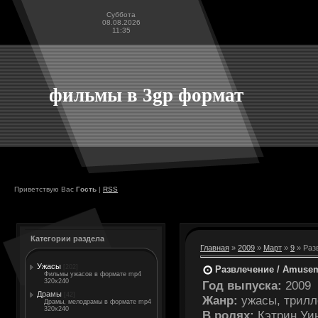
Суббота
08.08.2026
11:35
фильмы в 3gp формат
Приветствую Вас
Гость
|
RSS
Категории раздела
Главная
»
2009
»
Март
»
9
» Раз
Ужасы
[202]
Развлечение / Amuse
Фильмы ужасов в формате mp4
320x240
Год выпуска:
2009
Драмы
[42]
Жанр:
ужасы, трилл
Драмы, мелодрамы в формате mp4
320x240
В ролях:
Кэтрин Уин