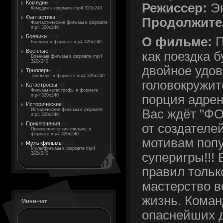
Комедии
[198]
Режиссер:
Эн
Комедии в формате mp4 320x240
Фантастика
[77]
Продолжите
Фантастические фильмы в формате
mp4 320x240
Боевики
[119]
О фильме:
П
Боевики в формате mp4 320x240
Военные
[14]
как поездка б
Военные фильмы в формате mp4
320x240
двойное удов
Триллеры
[132]
Триллеры в формате mp4 320x240
головокружит
Катастрофы
[19]
Фильмы катастрофы в формате
mp4 320x240
порция адре
Исторические
[18]
Исторические фильмы в формате
Вас ждёт "Ф
mp4 320x240
Приключения
[70]
от создателе
Приключенческие фильмы в
формате mp4 320x240
мотивам поп
Мультфильмы
[105]
Мультфильмы в формате mp4
суперигры!!! 
320x240
правил тольк
мастерство в
жизнь. Кома
Мини-чат
опаснейших д