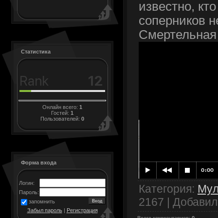
известно, кто
соперников н
Смертельная 
Статистика
Онлайн всего:
1
Гостей:
1
Пользователей:
0
Форма входа
Логин:
Категория
:
Му
Пароль:
2167 |
Добавил
запомнить
Забыл пароль
|
Регистрация
Всего комментариев
:
0