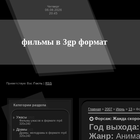
Четверг
06.08.2026
20:45
фильмы в 3gp формат
Приветствую Вас
Гость
|
RSS
Категории раздела
Главная
»
2007
»
Июнь
»
13
» Фо
Ужасы
[202]
Форсаж: Жажда скорост
Фильмы ужасов в формате mp4
320x240
Год выхода:
Драмы
[42]
Драмы, мелодрамы в формате mp4
Жанр:
Анима
320x240